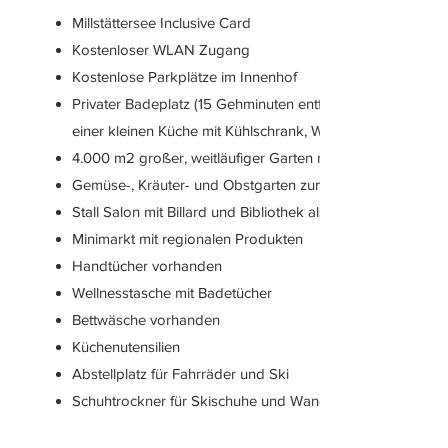
Millstättersee Inclusive Card
Kostenloser WLAN Zugang
Kostenlose Parkplätze im Innenhof
Privater Badeplatz (15 Gehminuten entfernt) mit Ruderboo
einer kleinen Küche mit Kühlschrank, Wasserkocher und 
4.000 m2 großer, weitläufiger Garten mit Gartengolf, Tisc
Gemüse-, Kräuter- und Obstgarten zum selbst Ernten
Stall Salon mit Billard und Bibliothek als Gemeinschaftsra
Minimarkt mit regionalen Produkten
Handtücher vorhanden
Wellnesstasche mit Badetücher
Bettwäsche vorhanden
Küchenutensilien
Abstellplatz für Fahrräder und Ski
Schuhtrockner für Skischuhe und Wanderschuhe