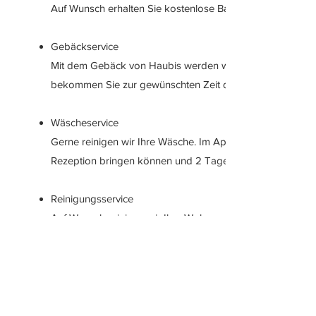
Auf Wunsch erhalten Sie kostenlose Bademäntel in Ihrer 
Gebäckservice
Mit dem Gebäck von Haubis werden wir am Kuglerhof zum 
bekommen Sie zur gewünschten Zeit das gewählte Gebäck 
Wäscheservice
Gerne reinigen wir Ihre Wäsche. Im Appartement gibt es e
Rezeption bringen können und 2 Tage später können Sie 
Reinigungsservice
Auf Wunsch reinigen wir Ihre Wohnung einmal die Woche 
Hunde
Gerne können Sie Ihren Hund mit auf den Kuglerhof neh
€ 12,50 und € 25,00 pro Nacht verrechnet und die Endre